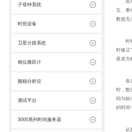
简单来
子母钟系统
互、事
数据无
时统设备
时钟同
卫星分路系统
时修正
基准为
相位微跃计
各类终
频稳分析仪
时，数
间与标
测试平台
的时间
3000系列时间服务器
从技术