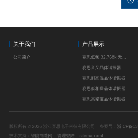
关于我们
产品展示
公司简介
赛思低频 32.768k 无源晶体
赛思音叉晶体谐振器
赛思耐高温晶体谐振器
赛思低相噪晶体谐振器
赛思高精度晶体谐振器
版权所有 © 2026 浙江赛思电子科技有限公司 备案号：
浙ICP备13
技术支持：
智能制造网
管理登陆
sitemap.xml