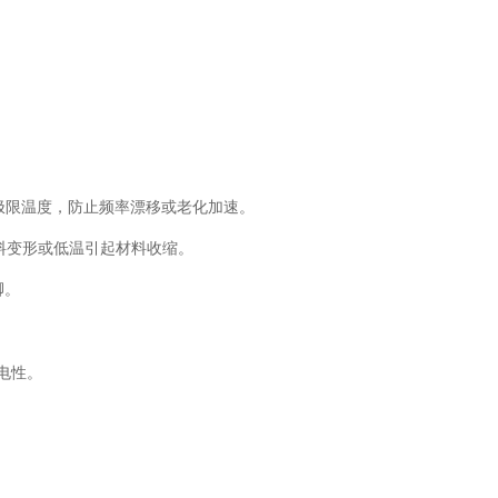
于极限温度，防止频率漂移或老化加速。
材料变形或低温引起材料收缩。
脚。
电性。