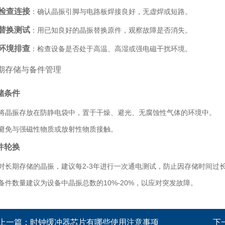
检查连接
：确认晶振引脚与电路板焊接良好，无虚焊或短路。
替换测试
：用已知良好的晶振替换原件，观察故障是否消失。
环境排查
：检查设备是否处于高温、高湿或强电磁干扰环境。
期存储与备件管理
储条件
将晶振存放在防静电袋中，置于干燥、避光、无腐蚀性气体的环境中。
避免与强磁性物质或放射性物质接触。
件轮换
对长期存储的晶振，建议每2-3年进行一次通电测试，防止因存储时间过
备件数量建议为设备中晶振总数的10%-20%，以应对突发故障。
上一篇：
时钟缓冲器芯片有哪些使用注意事项
下