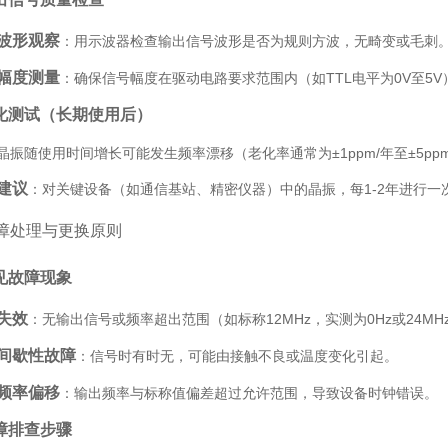
波形观察
：用示波器检查输出信号波形是否为规则方波，无畸变或毛刺
幅度测量
：确保信号幅度在驱动电路要求范围内（如TTL电平为0V至5V
化测试（长期使用后）
晶振随使用时间增长可能发生频率漂移（老化率通常为±1ppm/年至±5pp
建议
：对关键设备（如通信基站、精密仪器）中的晶振，每1-2年进行一
障处理与更换原则
见故障现象
失效
：无输出信号或频率超出范围（如标称12MHz，实测为0Hz或24MH
间歇性故障
：信号时有时无，可能由接触不良或温度变化引起。
频率偏移
：输出频率与标称值偏差超过允许范围，导致设备时钟错误。
障排查步骤