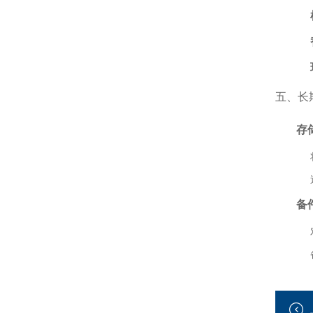
五、长
存
备