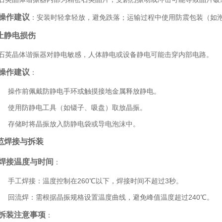
操作建议
：安装时轻拿轻放，避免跌落；运输过程中使用防震包装（如
止静电损伤
石英晶体谐振器对静电敏感，人体静电或设备静电可能击穿内部电路。
操作建议
：
操作前佩戴防静电手环或触摸接地金属释放静电。
使用防静电工具（如镊子、吸盘）取放晶振。
存储时将晶振放入防静电袋或导电泡沫中。
范焊接与拆装
焊接温度与时间
：
手工焊接：温度控制在260℃以下，焊接时间不超过3秒。
回流焊：需根据晶振规格设置温度曲线，避免峰值温度超过240℃。
拆装注意事项
：