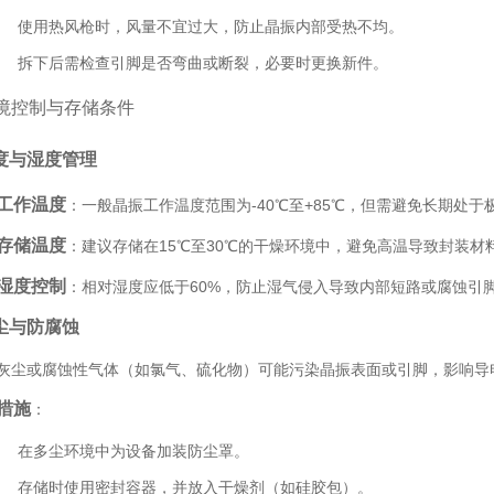
使用热风枪时，风量不宜过大，防止晶振内部受热不均。
拆下后需检查引脚是否弯曲或断裂，必要时更换新件。
境控制与存储条件
度与湿度管理
工作温度
：一般晶振工作温度范围为-40℃至+85℃，但需避免长期处
存储温度
：建议存储在15℃至30℃的干燥环境中，避免高温导致封装
湿度控制
：相对湿度应低于60%，防止湿气侵入导致内部短路或腐蚀引
尘与防腐蚀
灰尘或腐蚀性气体（如氯气、硫化物）可能污染晶振表面或引脚，影响导
措施
：
在多尘环境中为设备加装防尘罩。
存储时使用密封容器，并放入干燥剂（如硅胶包）。