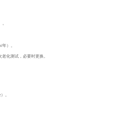
。
）。
m/年）。
次老化测试，必要时更换。
z）。