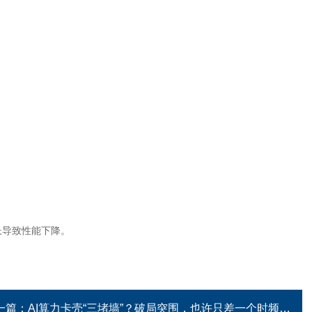
长导致性能下降。
一篇：
AI算力卡壳“三堵墙”？破局突围，也许只差一个时频同步方案！