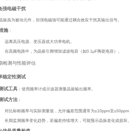
免强电磁干扰
晶振虽为被动元件，但强电磁场可能通过耦合效应干扰其输出信号。
措施
：
远离高压电源、变压器或大功率电机。
在高频电路中，为晶振引脚增加滤波电容（如0.1μF陶瓷电容）。
期检测与性能评估
率稳定性测试
测试工具
：使用频率计或示波器测量晶振输出频率。
测试方法
：
对比标称频率与实际测量值，允许偏差范围通常为±10ppm至±50pp
长期监测频率变化趋势，若偏差持续增大，可能预示晶振老化或损坏
出信号质量检查