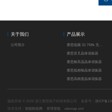
关于我们
产品展示
公司简介
赛思低频 32.768k 无源晶体
赛思音叉晶体谐振器
赛思耐高温晶体谐振器
赛思低相噪晶体谐振器
赛思高精度晶体谐振器
版权所有 © 2026 浙江赛思电子科技有限公司 备案号：
浙ICP备13
技术支持：
智能制造网
管理登陆
sitemap.xml