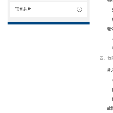
语音芯片
老
四、故
常
故