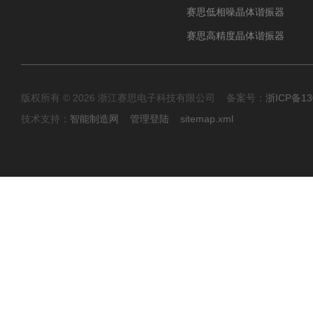
赛思低相噪晶体谐振器
赛思高精度晶体谐振器
版权所有 © 2026 浙江赛思电子科技有限公司 备案号：
浙ICP备13
技术支持：
智能制造网
管理登陆
sitemap.xml