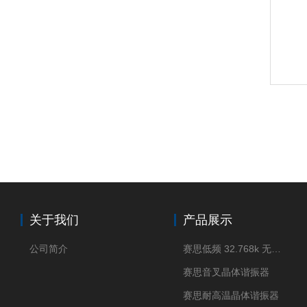
关于我们
产品展示
公司简介
赛思低频 32.768k 无源晶体
赛思音叉晶体谐振器
赛思耐高温晶体谐振器