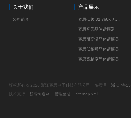
关于我们
产品展示
公司简介
赛思低频 32.768k 无源晶体
赛思音叉晶体谐振器
赛思耐高温晶体谐振器
赛思低相噪晶体谐振器
赛思高精度晶体谐振器
版权所有 © 2026 浙江赛思电子科技有限公司 备案号：
浙ICP备13
技术支持：
智能制造网
管理登陆
sitemap.xml