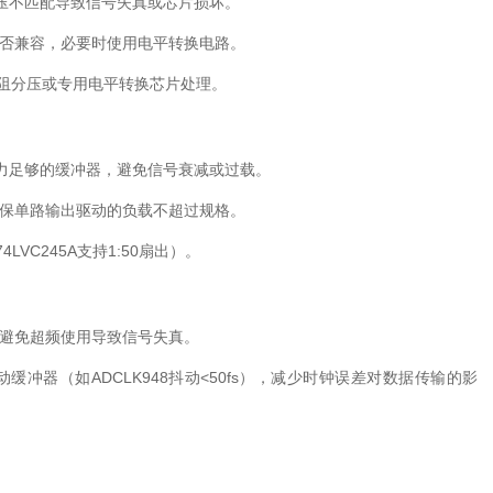
电压不匹配导致信号失真或芯片损坏。
）是否兼容，必要时使用电平转换电路。
过电阻分压或专用电平转换芯片处理。
能力足够的缓冲器，避免信号衰减或过载。
，确保单路输出驱动的负载不超过规格。
VC245A支持1:50扇出）。
），避免超频使用导致信号失真。
动缓冲器（如ADCLK948抖动<50fs），减少时钟误差对数据传输的影