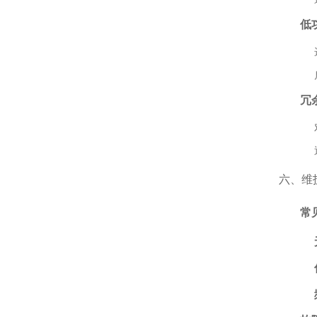
低
冗
六、维
常