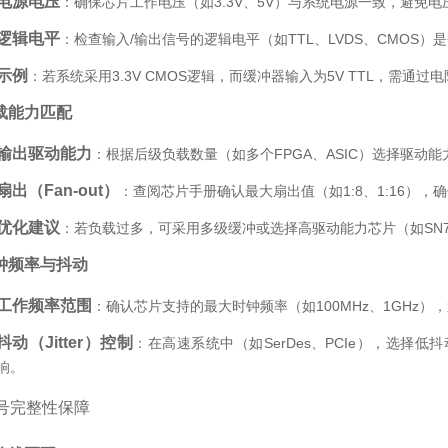
电源电压
：确保芯片工作电压（如3.3V、5V）与系统电源一致，避免
逻辑电平
：检查输入/输出信号的逻辑电平（如TTL、LVDS、CMOS
示例
：若系统采用3.3V CMOS逻辑，而缓冲器输入为5V TTL，需通
载能力匹配
输出驱动能力
：根据后级负载数量（如多个FPGA、ASIC）选择驱动
扇出（Fan-out）
：查阅芯片手册确认最大扇出值（如1:8、1:16）
优化建议
：若负载过多，可采用多级缓冲或选择高驱动能力芯片（如SN74L
钟频率与抖动
工作频率范围
：确认芯片支持的最大时钟频率（如100MHz、1GHz
抖动（Jitter）控制
：在高速系统中（如SerDes、PCIe），选择低抖
响。
号完整性保障