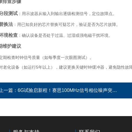
障排查步骤
分段测试
：用示波器从输入到输出逐级检测信号，定位故障点。
替换法
：用已知良好的芯片替换可疑芯片，验证是否为芯片故障。
环境检查
：确认设备是否处于过温、过湿或强电磁干扰环境。
期维护建议
定期检查时钟信号质量（如每季度一次眼图测试）。
对老化设备（如运行5年以上），建议更换关键时钟缓冲器，避免隐性故
上一篇：
6G试验启新程！赛思100MHz信号相位噪声突破-170.03dBc@1KHz