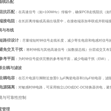
输线匹配
阻抗匹配
：在高速信号（如>100MHz）传输中，确保PCB走线阻抗（
端接电阻
：在长距离传输或高扇出场景中，在接收端添加串联或并联端接
局与布线
短路径设计
：尽量缩短时钟信号走线长度，减少寄生电容和电感对信号
避免交叉干扰
：将时钟线与其他高速信号（如数据总线）分层或交叉布
参考平面
：为时钟信号提供完整的参考地平面，减少电磁干扰（EMI）
源去耦与滤波
去耦电容
：在芯片电源引脚附近放置0.1μF陶瓷电容和10μF钽电容，滤
电源隔离
：对敏感时钟电路，可采用独立LDO或DC-DC转换器供电，
境与可靠性控制
度管理