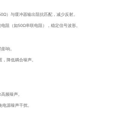
如50Ω）与缓冲器输出阻抗匹配，减少反射。
电阻（如50Ω串联电阻），稳定信号波形。
的影响。
置，降低耦合噪声。
。
除高频噪声。
避免电源噪声干扰。