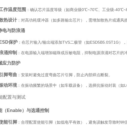
工作温度范围
：确认芯片温度等级（如商业级0℃~70℃、工业级-40℃
散热设计
：对高功耗缓冲器（如多路输出芯片），需增加散热片或通风
静电与防浪涌
ESD保护
：在芯片输入/输出端添加TVS二极管（如ESD5B5.0ST1G
浪涌抑制
：在电源输入端增加磁珠或压敏电阻，抑制电源浪涌对芯片的
械应力防护
引脚弯曲
：安装时避免过度弯曲芯片引脚，防止内部焊点断裂。
振动环境
：在振动频繁的场景中（如车载设备），选择抗振动封装（如LG
能配置与测试
能（Enable）与选通控制
使能引脚
：合理配置使能引脚（如低电平有效），避免误触发导致时钟