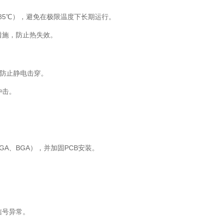
~85℃），避免在极限温度下长期运行。
措施，防止热失效。
），防止静电击穿。
冲击。
A、BGA），并加固PCB安装。
信号异常。