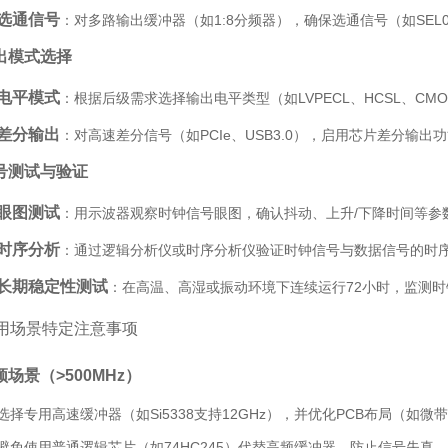
选通信号
：对多路输出缓冲器（如1:8分频器），确保选通信号（如SEL0
出模式选择
电平模式
：根据后级需求选择输出电平类型（如LVPECL、HCSL、C
差分输出
：对高速差分信号（如PCIe、USB3.0），启用芯片差分输
号测试与验证
眼图测试
：用示波器观察时钟信号眼图，确认抖动、上升/下降时间等参
时序分析
：通过逻辑分析仪或时序分析仪验证时钟信号与数据信号的时序
长期稳定性测试
：在高温、高湿或振动环境下连续运行72小时，监测
用场景特定注意事项
频场景（>500MHz）
选择专用高速缓冲器（如Si5338支持12GHz），并优化PCB布局（如微
避免使用普通逻辑芯片（如74HC245）代替高频缓冲器，防止信号失真。