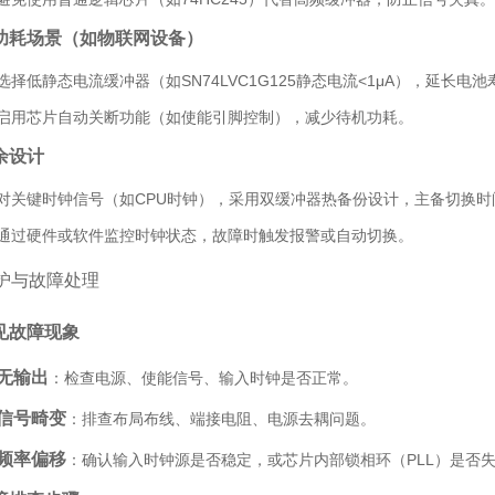
功耗场景（如物联网设备）
选择低静态电流缓冲器（如SN74LVC1G125静态电流<1μA），延长电池
启用芯片自动关断功能（如使能引脚控制），减少待机功耗。
余设计
对关键时钟信号（如CPU时钟），采用双缓冲器热备份设计，主备切换时间
通过硬件或软件监控时钟状态，故障时触发报警或自动切换。
护与故障处理
见故障现象
无输出
：检查电源、使能信号、输入时钟是否正常。
信号畸变
：排查布局布线、端接电阻、电源去耦问题。
频率偏移
：确认输入时钟源是否稳定，或芯片内部锁相环（PLL）是否