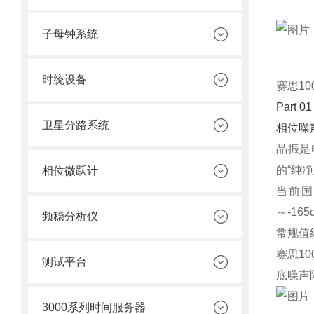
子母钟系统
时统设备
赛思10
Part 01
卫星分路系统
相位噪
晶振是
的“纯
相位微跃计
当前国
～-16
频稳分析仪
常规值约
赛思10
测试平台
底噪声
3000系列时间服务器