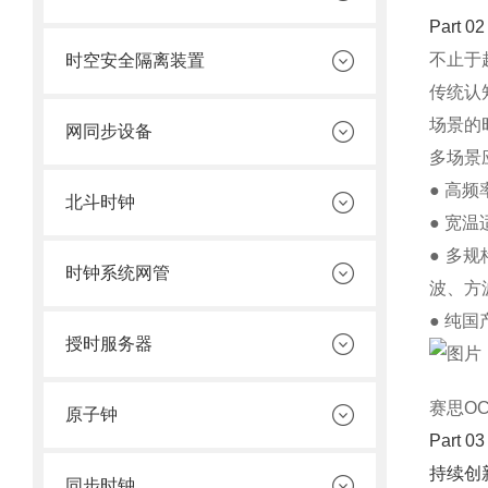
Part 02
不止于
时空安全隔离装置
传统认
场景的
网同步设备
多场景
● 高
北斗时钟
● 宽温
● 多规
时钟系统网管
波、方波
● 纯
授时服务器
赛思O
原子钟
Part 03
持续创
同步时钟