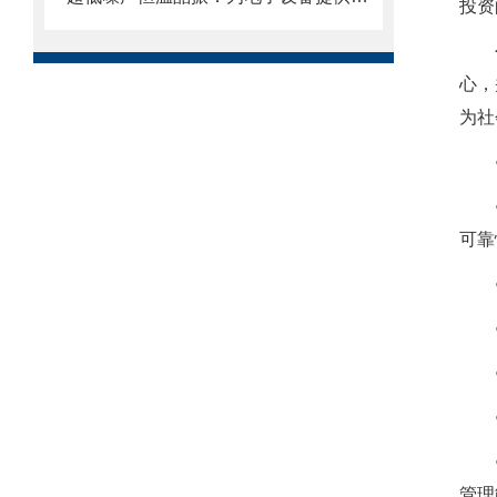
投资
心，
为社
可
管理