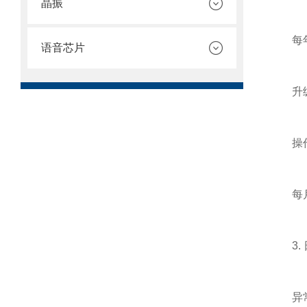
晶振
每年检
语音芯片
升级
操作
每月应
3. 
异常