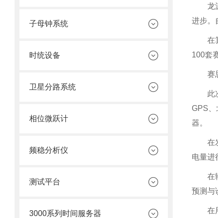
龙
进步。
子母钟系统
在
100
时统设备
赛
卫星分路系统
此
GPS
相位微跃计
器。
在
频稳分析仪
电量进
在
测试平台
预测与
在
3000系列时间服务器