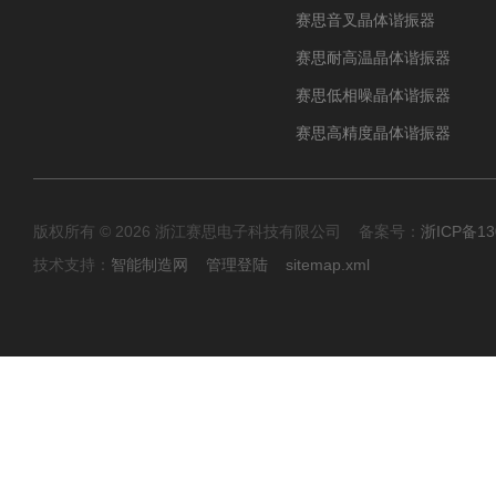
赛思音叉晶体谐振器
赛思耐高温晶体谐振器
赛思低相噪晶体谐振器
赛思高精度晶体谐振器
版权所有 © 2026 浙江赛思电子科技有限公司 备案号：
浙ICP备13
技术支持：
智能制造网
管理登陆
sitemap.xml