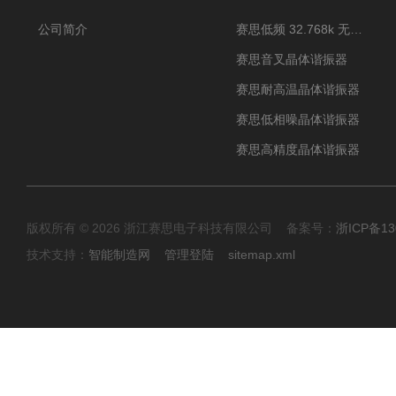
公司简介
赛思低频 32.768k 无源晶体
赛思音叉晶体谐振器
赛思耐高温晶体谐振器
赛思低相噪晶体谐振器
赛思高精度晶体谐振器
版权所有 © 2026 浙江赛思电子科技有限公司 备案号：
浙ICP备13
技术支持：
智能制造网
管理登陆
sitemap.xml