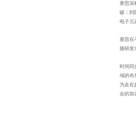
赛思深
破；到
电子元
赛思在
频研发
时间同
域的布
为走在
会的加