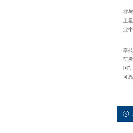
撑
卫
业
率
研发
国”
可