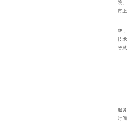
院
市
擎
技
智
服
时