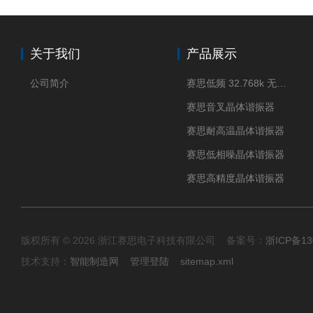
关于我们
产品展示
公司简介
赛思低频 32.768k 无源晶体
赛思音叉晶体谐振器
赛思耐高温晶体谐振器
赛思低相噪晶体谐振器
赛思高精度晶体谐振器
版权所有 © 2026 浙江赛思电子科技有限公司 备案号：
浙ICP备13
技术支持：
智能制造网
管理登陆
sitemap.xml