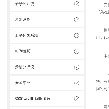
子母钟系统
受疫情
12条
时统设备
据悉，
卫星分路系统
山，代
相位微跃计
本次赛
频稳分析仪
TS8
铁、有
测试平台
间的时
3000系列时间服务器
赛思自