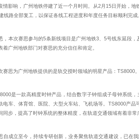
影响，广州地铁停建了近一个月时间。从2月15日开始，地铁
在建线路全部复工，以保证各线工程进度和年度任务目标顺利完成
本次赛思参与的5条新线项目是广州地铁3、5号线东延段，及1
表着广州地铁部门对赛思的充分信任和肯定。
思为广州地铁提供的是轨交授时领域的明星产品：TS8000
000是一款高精度时钟产品，结合数字子钟组成子母钟系统，
轨电车、体育馆、医院、大型火车站、飞机场等。TS8000产品可支
间同步，提高了时钟系统的整体精度，在轨道交通领域有着非常
成立至今，持续专研创新，业务聚焦轨道交通建设，已在我国