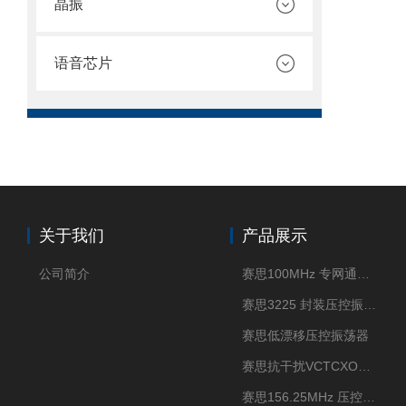
晶振
语音芯片
关于我们
产品展示
公司简介
赛思100MHz 专网通信压控晶振
赛思3225 封装压控振荡器
赛思低漂移压控振荡器
赛思抗干扰VCTCXO压控振荡器
赛思156.25MHz 压控振荡器