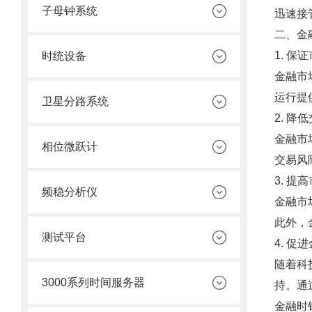
子母钟系统
迅速接
二、金
1. 保
时统设备
金融市
运行提
卫星分路系统
2. 降
金融市
相位微跃计
交易风
3. 提
频稳分析仪
金融市
此外，
测试平台
4. 促
随着科
3000系列时间服务器
持。通
金融时