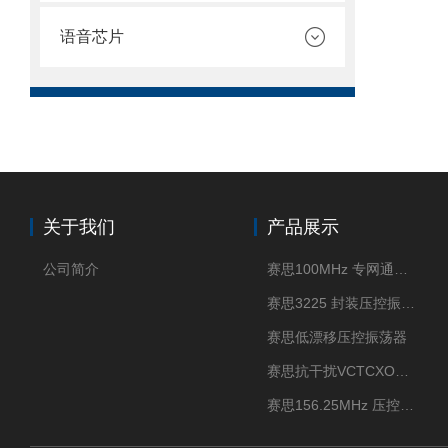
语音芯片
关于我们
产品展示
公司简介
赛思100MHz 专网通信压控晶振
赛思3225 封装压控振荡器
赛思低漂移压控振荡器
赛思抗干扰VCTCXO压控振荡器
赛思156.25MHz 压控振荡器