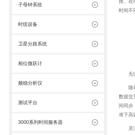
撑。在
子母钟系统
时间不
时统设备
卫星分路系统
相位微跃计
无缝
频稳分析仪
随着数
数据交
测试平台
间同步
准下高
3000系列时间服务器
灵活