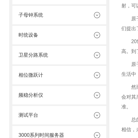
射，可
子母钟系统
原
们提出
时统设备
2
高。到
卫星分路系统
原
生活中
相位微跃计
然
频稳分析仪
会对其
准。
测试平台
总
相信，
3000系列时间服务器