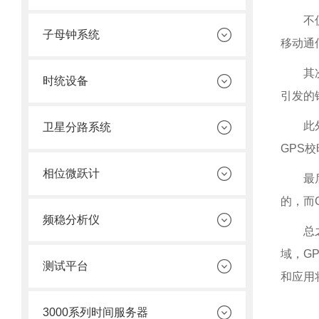
不
子母钟系统
移动通
其
时统设备
引发的
此
卫星分路系统
GPS
相位微跃计
最
的，而
频稳分析仪
总
域，G
测试平台
和应用
3000系列时间服务器