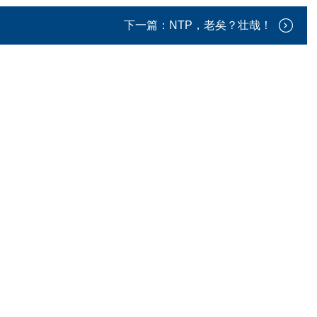
下一篇：
NTP，老矣？壮哉！