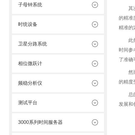
子母钟系统
其
的精准
时统设备
精准的
此
卫星分路系统
时间参
了准确
相位微跃计
然
的精度
频稳分析仪
总
测试平台
发展和
3000系列时间服务器