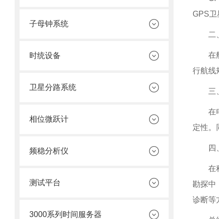
GPS
子母钟系统
二
在
时统设备
行航线
卫星分路系统
三
在
相位微跃计
定性。
四
频稳分析仪
在
测试平台
勘探中
诊断等
3000系列时间服务器