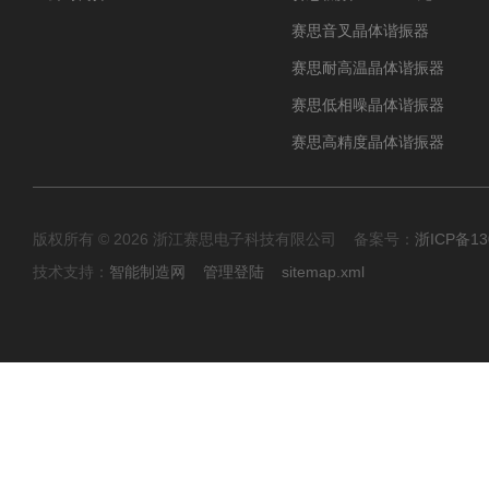
赛思音叉晶体谐振器
赛思耐高温晶体谐振器
赛思低相噪晶体谐振器
赛思高精度晶体谐振器
版权所有 © 2026 浙江赛思电子科技有限公司 备案号：
浙ICP备13
技术支持：
智能制造网
管理登陆
sitemap.xml