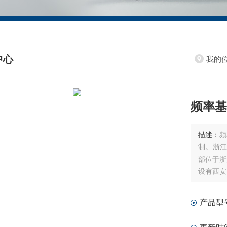
中心
我的
DUCTS CENTER
频率基
描述：
频
制。浙江
部位于浙
设有西安
的研发办
产品型