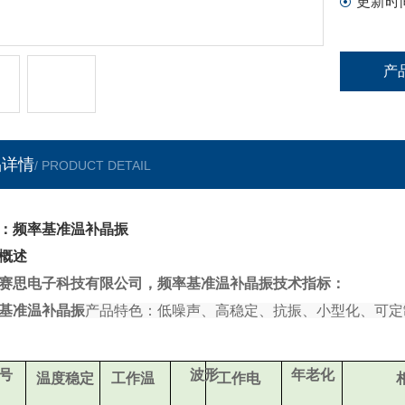
更新时
产
品详情
/ PRODUCT DETAIL
：频率基准温补晶振
概述
赛思电子科技有限公司，频率基准温补晶振技术指标：
基准温补晶振
产品特色：低噪声、高稳定、抗振、小型化、可定
号
波形
年老化
温
度稳定
工作温
工作电