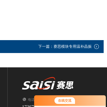
下一篇：
赛思模块专用温补晶振
电话：TEL（来电请告知来自智能制造网）
在线交流
17367337390
您好！欢迎前来咨询，很高兴为您