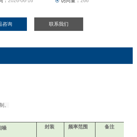
间：
2026-06-16
访问量：
266
品咨询
联系我们
制。
封装
频
率范围
备注
相噪