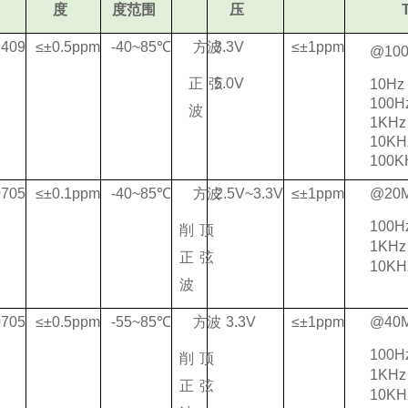
度
度范围
压
14
09
≤±0.5p
pm
-40~8
5℃
方波
3.
3V
≤±1
ppm
@10
正弦
5.
0V
10
10
波
1K
10
100K
07
05
≤±0.1p
pm
-40~8
5℃
方波
2.5V~3
.3V
≤±1
ppm
@2
0
10
削顶
1K
正弦
10KH
波
07
05
≤±0.5p
pm
-55~8
5℃
方波
3.
3V
≤±1
ppm
@4
0
10
削顶
1K
正弦
10KH