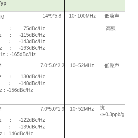
Typ
14*9
*5.8
10~100
MHz
低噪声
0M
高频
Hz：-75dB
c/Hz
0Hz：-
115dBc/Hz
Hz：-143dB
c/Hz
KHz：-
163dBc/Hz
Hz：-165dB
c/Hz
M
7.0
*5.0*2.2
10~5
2MHz
低噪声
0Hz：-
130dBc/Hz
Hz：-148dB
c/Hz
z：-1
56dBc/Hz
抗震
M
7.0
*5.0*1.9
10~5
2MHz
≤±0.3pp
b/g
0Hz：-
122dBc/Hz
Hz：-139dB
c/Hz
z：-1
46dBc/Hz