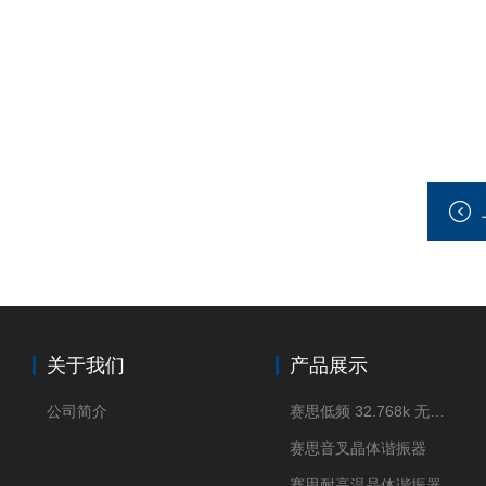
关于我们
产品展示
公司简介
赛思低频 32.768k 无源晶体
赛思音叉晶体谐振器
赛思耐高温晶体谐振器