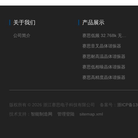
关于我们
产品展示
公司简介
赛思低频 32.768k 无源晶体
赛思音叉晶体谐振器
赛思耐高温晶体谐振器
赛思低相噪晶体谐振器
赛思高精度晶体谐振器
版权所有 © 2026 浙江赛思电子科技有限公司 备案号：
浙ICP备13
技术支持：
智能制造网
管理登陆
sitemap.xml