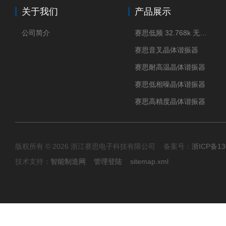
关于我们
产品展示
公司简介
赛思低频 32.768k 无源晶体
赛思音叉晶体谐振器
赛思耐高温晶体谐振器
赛思低相噪晶体谐振器
赛思高精度晶体谐振器
版权所有 © 2026 浙江赛思电子科技有限公司 备案号：
浙ICP备13
技术支持：
智能制造网
管理登陆
sitemap.xml