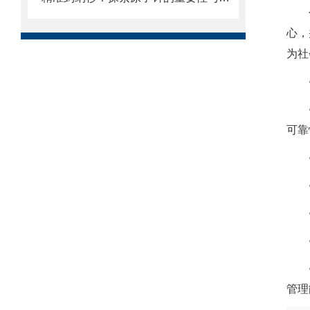
心，
为社
可
管理