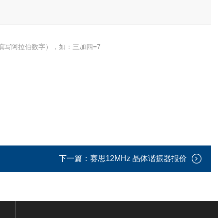
填写阿拉伯数字），如：三加四=7
下一篇：
赛思12MHz 晶体谐振器报价