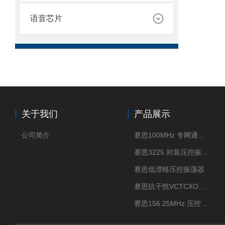
语音芯片
关于我们
产品展示
公司简介
赛思100MHz 专网通信压控晶振
赛思3225 封装压控振荡器
赛思低漂移压控振荡器
赛思抗干扰VCTCXO压控振荡器
赛思156.25MHz 压控振荡器