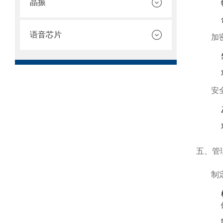
晶振
语音芯片
加
安
五、管
制