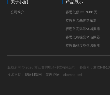
关于我们
产品展示
公司简介
赛思低频 32.768k 无源晶体
赛思音叉晶体谐振器
赛思耐高温晶体谐振器
赛思低相噪晶体谐振器
赛思高精度晶体谐振器
版权所有 © 2026 浙江赛思电子科技有限公司 备案号：
浙ICP备13
技术支持：
智能制造网
管理登陆
sitemap.xml