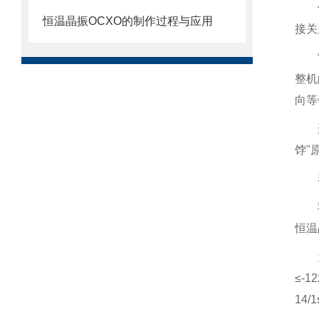
恒温晶振OCXO的制作过程与应用
接关
整机
向等
饽"
恒温
≤-
14/