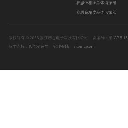
赛思低相噪晶体谐振器
赛思高精度晶体谐振器
版权所有 © 2026 浙江赛思电子科技有限公司 备案号：
浙ICP备13
技术支持：
智能制造网
管理登陆
sitemap.xml