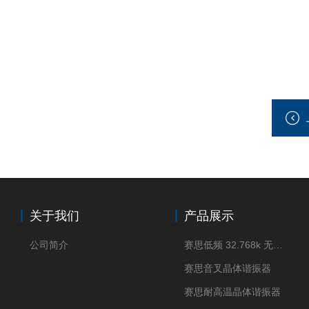
关于我们
产品展示
公司简介
赛思低频 32.768k 无源晶体
赛思音叉晶体谐振器
赛思耐高温晶体谐振器