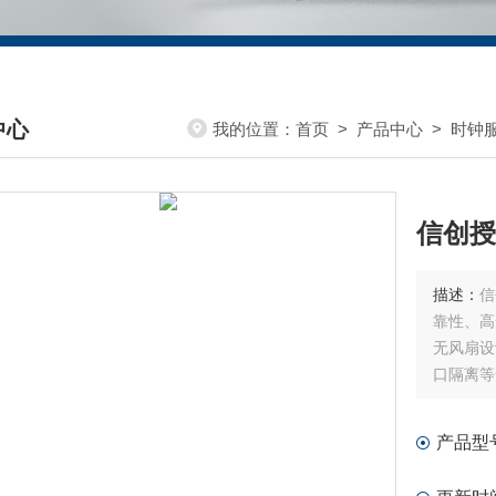
中心
我的位置：
首页
>
产品中心
>
时钟
DUCTS CENTER
信创授
描述：
信
靠性、高
无风扇设
口隔离等
供高达5
景，银行
产品型