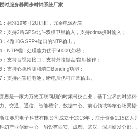
授时服务器同步时钟系统厂家
1：标准19英寸2U机框，冗余电源配置；
2：支持2路GPS/北斗双模卫星输入，支持cdma授时输入；
3：4路10G SFP+端口的NTP输出；
4：NTP端口处理能力优于50000次/秒；
5：支持音视频接口，支持外接键盘/鼠标操作；
6：支持心跳检测和端口Bonding功能；
7：支持内置锂电池，断电后仍可正常输出。
赛思是一家为万物互联同频的时频科技企业，基于业界的时频科
力、交通、通信、智能楼宇、数据中心、前沿领域等核心场景提
浙江赛思电子科技有限公司成立于2013年，注册资金2.15
科幻产业创新中心，另设有西安、成都、武汉、深圳研发分部。