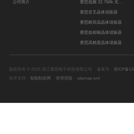
公司简介
赛思低频 32.768k 无源晶体
赛思音叉晶体谐振器
赛思耐高温晶体谐振器
赛思低相噪晶体谐振器
赛思高精度晶体谐振器
版权所有 © 2026 浙江赛思电子科技有限公司 备案号：
浙ICP备13
技术支持：
智能制造网
管理登陆
sitemap.xml