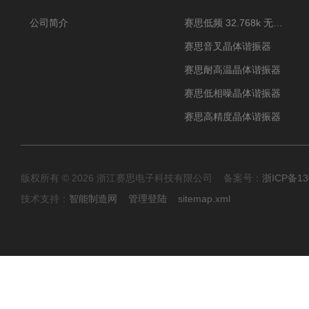
公司简介
赛思低频 32.768k 无源晶体
赛思音叉晶体谐振器
赛思耐高温晶体谐振器
赛思低相噪晶体谐振器
赛思高精度晶体谐振器
版权所有 © 2026 浙江赛思电子科技有限公司 备案号：
浙ICP备13
技术支持：
智能制造网
管理登陆
sitemap.xml