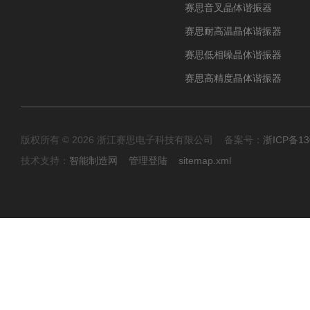
赛思音叉晶体谐振器
赛思耐高温晶体谐振器
赛思低相噪晶体谐振器
赛思高精度晶体谐振器
版权所有 © 2026 浙江赛思电子科技有限公司 备案号：
浙ICP备13
技术支持：
智能制造网
管理登陆
sitemap.xml