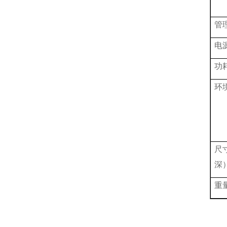
管
电
功
环
尺
深
重