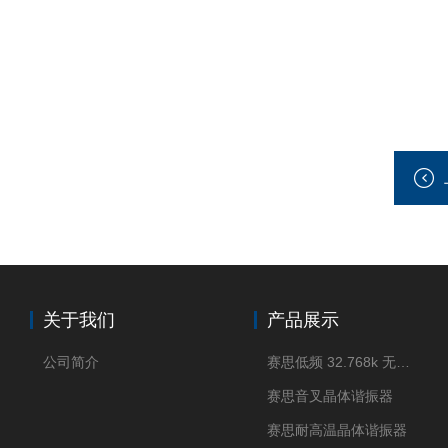
关于我们
产品展示
公司简介
赛思低频 32.768k 无源晶体
赛思音叉晶体谐振器
赛思耐高温晶体谐振器