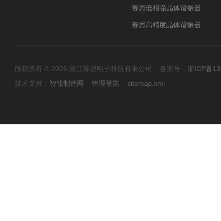
赛思低相噪晶体谐振器
赛思高精度晶体谐振器
版权所有 © 2026 浙江赛思电子科技有限公司 备案号：
浙ICP备13
技术支持：
智能制造网
管理登陆
sitemap.xml